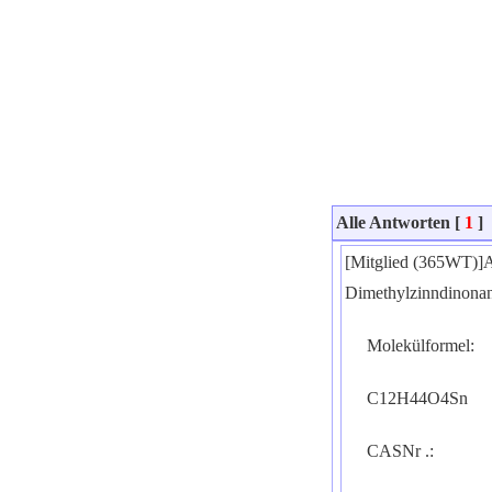
Alle Antworten [
1
]
[Mitglied (365WT)]A
Dimethylzinndinona
Molekülformel:
C12H44O4Sn
CASNr .: