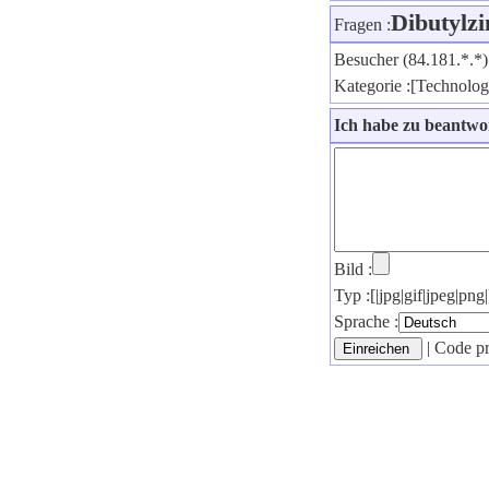
Dibutylz
Fragen :
Besucher (84.181.*.*)
Kategorie :[Technolo
Ich habe zu beantw
Bild :
Typ :[|jpg|gif|jpeg|p
Sprache :
| Code pr