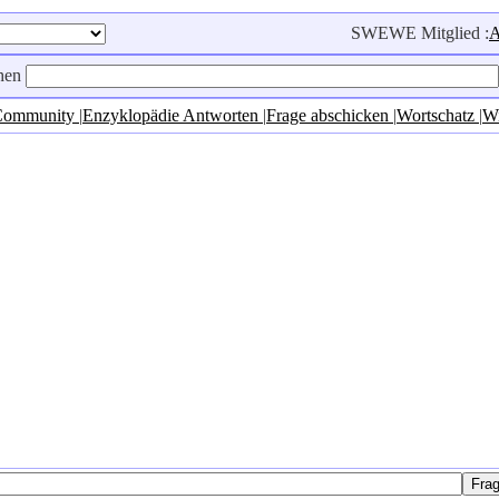
SWEWE Mitglied :
A
hen
 Community
|
Enzyklopädie Antworten
|
Frage abschicken
|
Wortschatz
|
Wi