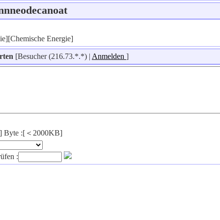
innneodecanoat
gie][Chemische Energie]
orten
[Besucher (216.73.*.*) |
Anmelden
]
ng|] Byte :[＜2000KB]
üfen :